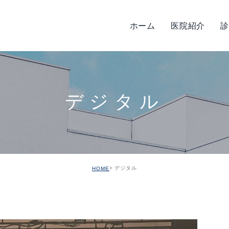
ホーム
医院紹介
診
タッフ紹介
管治療
歯周病治療
院内紹介
予防治療
設備機器紹介
小児歯科
感染対
デジタル
入れ歯
審美治療
ホワイトニング
訪問歯科
ボツリヌス治療
デジタル
HOME