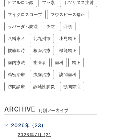
ヒアルロン酸
フッ素
ボツリヌス注射
マイクロスコープ
マウスピース矯正
ラバーダム防湿
予防
介護
八幡東区
北九州市
小児矯正
抜歯即時
根管治療
機能矯正
歯内療法
歯医者
歯科
矯正
精密治療
虫歯治療
訪問歯科
訪問診療
誤嚥性肺炎
顎関節症
ARCHIVE
月別アーカイブ
2026年 (23)
2026年7月 (2)