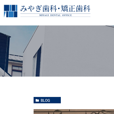
院長紹介
治療の流れ
副院長紹介
一般歯科
ス
根
インプラント
再生療法
ヒアルロン酸導入セラピー
BLOG