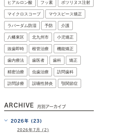
ヒアルロン酸
フッ素
ボツリヌス注射
マイクロスコープ
マウスピース矯正
ラバーダム防湿
予防
介護
八幡東区
北九州市
小児矯正
抜歯即時
根管治療
機能矯正
歯内療法
歯医者
歯科
矯正
精密治療
虫歯治療
訪問歯科
訪問診療
誤嚥性肺炎
顎関節症
ARCHIVE
月別アーカイブ
2026年 (23)
2026年7月 (2)