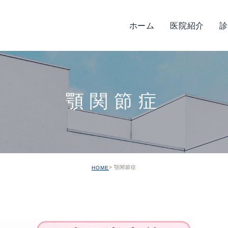
ホーム
医院紹介
診
タッフ紹介
管治療
歯周病治療
院内紹介
予防治療
設備機器紹介
小児歯科
感染対
顎関節症
入れ歯
審美治療
ホワイトニング
訪問歯科
ボツリヌス治療
顎関節症
HOME