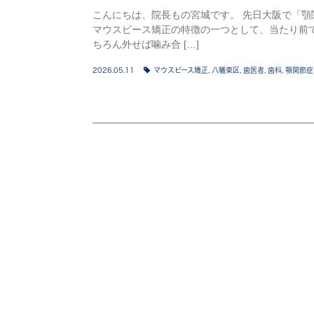
こんにちは、院長もの宮城です。 先日大阪で「
マウスピース矯正の特徴の一つとして、当たり前
ちろん外せば噛み合 […]
2026.05.11
マウスピース矯正
,
八幡東区
,
歯医者
,
歯科
,
顎関節症