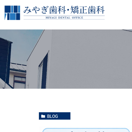
院長紹介
治療の流れ
副院長紹介
一般歯科
ス
根
インプラント
再生療法
ヒアルロン酸導入セラピー
BLOG