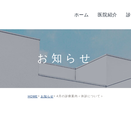
ホーム
医院紹介
診
タッフ紹介
管治療
歯周病治療
院内紹介
予防治療
設備機器紹介
小児歯科
感染対
お知らせ
入れ歯
審美治療
ホワイトニング
訪問歯科
ボツリヌス治療
4月の診療案内＜休診について＞
HOME
お知らせ