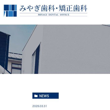
院長紹介
治療の流れ
副院長紹介
一般歯科
ス
根
インプラント
再生療法
ヒアルロン酸導入セラピー
NEWS
2026.03.31