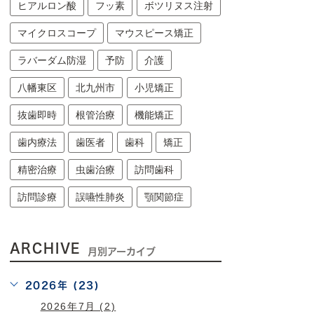
ヒアルロン酸
フッ素
ボツリヌス注射
マイクロスコープ
マウスピース矯正
ラバーダム防湿
予防
介護
八幡東区
北九州市
小児矯正
抜歯即時
根管治療
機能矯正
歯内療法
歯医者
歯科
矯正
精密治療
虫歯治療
訪問歯科
訪問診療
誤嚥性肺炎
顎関節症
ARCHIVE
月別アーカイブ
2026年 (23)
2026年7月 (2)