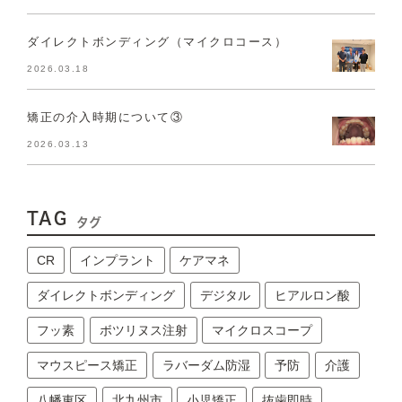
ダイレクトボンディング（マイクロコース）
2026.03.18
矯正の介入時期について③
2026.03.13
TAG
タグ
CR
インプラント
ケアマネ
ダイレクトボンディング
デジタル
ヒアルロン酸
フッ素
ボツリヌス注射
マイクロスコープ
マウスピース矯正
ラバーダム防湿
予防
介護
八幡東区
北九州市
小児矯正
抜歯即時